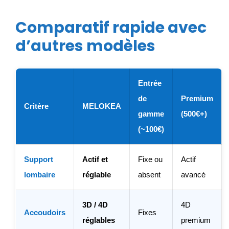
Comparatif rapide avec
d’autres modèles
Entrée
de
Premium
Critère
MELOKEA
gamme
(500€+)
(~100€)
Support
Actif et
Fixe ou
Actif
lombaire
réglable
absent
avancé
3D / 4D
4D
Accoudoirs
Fixes
réglables
premium