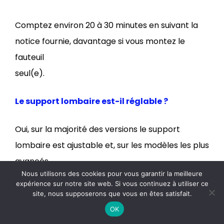
Comptez environ 20 à 30 minutes en suivant la
notice fournie, davantage si vous montez le
fauteuil
seul(e).
Le support lombaire est-il réglable ?
Oui, sur la majorité des versions le support
lombaire est ajustable et, sur les modèles les plus
avancés,
Nous utilisons des cookies pour vous garantir la meilleure
il suit dynamiquement le mouvement du dossier.
expérience sur notre site web. Si vous continuez à utiliser ce
site, nous supposerons que vous en êtes satisfait.
Ce fauteuil est-il adapté au gaming ?
OK